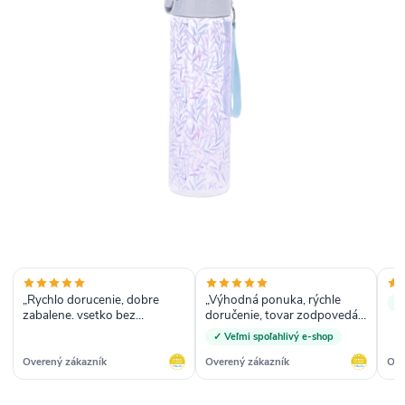
„Rychlo dorucenie, dobre
„Výhodná ponuka, rýchle
✓
zabalene. vsetko bez
doručenie, tovar zodpovedá
akykolvek problemov.“
ponuke.“
✓ Veľmi spoľahlivý e-shop
Overený zákazník
Overený zákazník
Ove