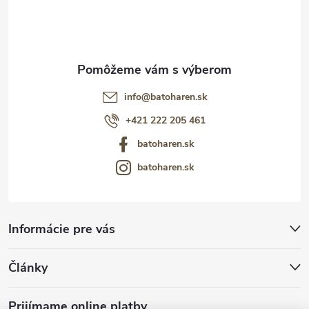
i
e
info
@
batoharen.sk
+421 222 205 461
batoharen.sk
batoharen.sk
Informácie pre vás
Články
Prijímame online platby