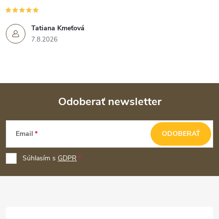
Tatiana Kmeťová
7.8.2026
Odoberať newsletter
Z
Email
ODOBERAŤ
á
p
Súhlasím s
GDPR
ä
t