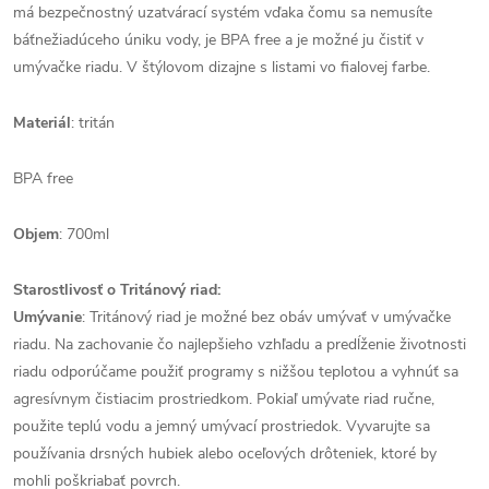
má bezpečnostný uzatvárací systém vďaka čomu sa nemusíte
báť
nežiadúceho úniku vody, je BPA free a je možné ju čistiť v
umývačke riadu. V štýlovom dizajne s listami vo fialovej farbe.
Materiál
: tritán
BPA free
Objem
: 700ml
Starostlivosť o Tritánový riad:
Umývanie
: Tritánový riad je možné bez obáv umývať v umývačke
riadu. Na zachovanie čo najlepšieho vzhľadu a predĺženie životnosti
riadu odporúčame použiť programy s nižšou teplotou a vyhnúť sa
agresívnym čistiacim prostriedkom. Pokiaľ umývate riad ručne,
použite teplú vodu a jemný umývací prostriedok. Vyvarujte sa
používania drsných hubiek alebo oceľových drôteniek, ktoré by
mohli poškriabať povrch.