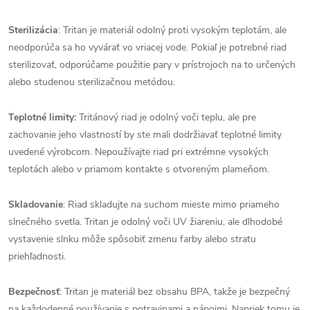
Sterilizácia
: Tritan je materiál odolný proti vysokým teplotám, ale
neodporúča sa ho vyvárať vo vriacej vode. Pokiaľ je potrebné riad
sterilizovať, odporúčame použitie pary v prístrojoch na to určených
alebo studenou sterilizačnou metódou.
Teplotné limity:
Tritánový riad je odolný voči teplu, ale pre
zachovanie jeho vlastností by ste mali dodržiavať teplotné limity
uvedené výrobcom. Nepoužívajte riad pri extrémne vysokých
teplotách alebo v priamom kontakte s otvoreným plameňom.
Skladovanie
: Riad skladujte na suchom mieste mimo priameho
slnečného svetla. Tritan je odolný voči UV žiareniu, ale dlhodobé
vystavenie slnku môže spôsobiť zmenu farby alebo stratu
priehľadnosti.
Bezpečnosť
: Tritan je materiál bez obsahu BPA, takže je bezpečný
na každodenné používanie s potravinami a nápojmi. Napriek tomu je