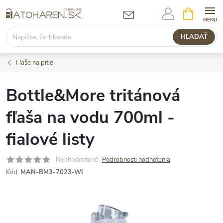
Prejsť
NÁKUPN
KOŠÍK
na
obsah
HĽADAŤ
Fľaše na pitie
Bottle&More tritánová
fľaša na vodu 700ml -
fialové listy
Neohodnotené
Podrobnosti hodnotenia
Kód:
MAN-BM3-7023-WI