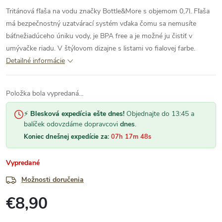
Tritánová fľaša na vodu značky Bottle&More s objemom 0,7l. Fľaša
má bezpečnostný uzatvárací systém vďaka čomu sa nemusíte
báť
nežiadúceho úniku vody, je BPA free a je možné ju čistiť v
umývačke riadu. V štýlovom dizajne s listami vo fialovej farbe.
Detailné informácie
Položka bola vypredaná…
⚡
Blesková expedícia ešte dnes!
Objednajte do 13:45 a
balíček odovzdáme dopravcovi
dnes
.
Koniec dnešnej expedície za:
07h 17m 48s
Vypredané
Možnosti doručenia
€8,90
Jednotková