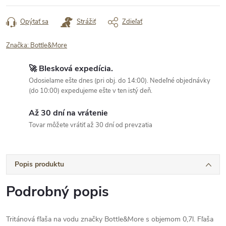
cena:
Opýtať sa
Strážiť
Zdieľať
Značka:
Bottle&More
🚀 Blesková expedícia.
Odosielame ešte dnes (pri obj. do 14:00). Nedeľné objednávky
(do 10:00) expedujeme ešte v ten istý deň.
Až 30 dní na vrátenie
Tovar môžete vrátiť až 30 dní od prevzatia
Popis produktu
Podrobný popis
Tritánová fľaša na vodu značky Bottle&More s objemom 0,7l. Fľaša