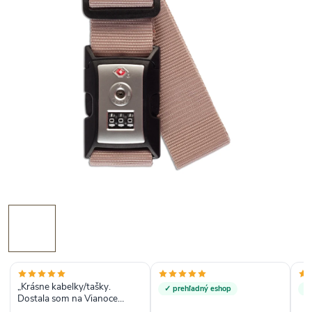
„Krásne kabelky/tašky.
✓ prehľadný eshop
✓
Dostala som na Vianoce
batoh a crossbody kabelku,