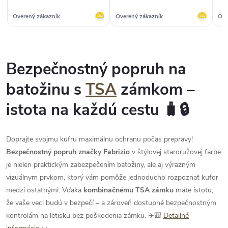
bola som veľmi spokojná, tak
som si objednala ešte ďalšie
Overený zákazník
Overený zákazník
Ove
krásne kúsky. Ďakujem“
Bezpečnostný popruh na
batožinu s
TSA
zámkom –
istota na každú cestu 🧳🔒
Doprajte svojmu kufru maximálnu ochranu počas prepravy!
Bezpečnostný popruh značky Fabrizio
v štýlovej staroružovej farbe
je nielen praktickým zabezpečením batožiny, ale aj výrazným
vizuálnym prvkom, ktorý vám pomôže jednoducho rozpoznať kufor
medzi ostatnými. Vďaka
kombinačnému TSA zámku
máte istotu,
že vaše veci budú v bezpečí – a zároveň dostupné bezpečnostným
kontrolám na letisku bez poškodenia zámku. ✈️🎒
Detailné