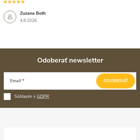
Zuzana Both
4.8.2026
Odoberať newsletter
Z
Email
ODOBERAŤ
á
p
Súhlasím s
GDPR
ä
t
i