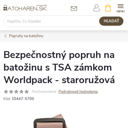
Prejsť
NÁKUPN
KOŠÍK
na
obsah
HĽADAŤ
Popruhy na batožinu
Bezpečnostný popruh na
batožinu s TSA zámkom
Worldpack - staroružová
Neohodnotené
Podrobnosti hodnotenia
Kód:
10447-5700