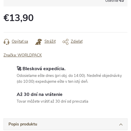
Ušetríte
€0
€13,90
Jednotková
cena:
Opýtať sa
Strážiť
Zdieľať
Značka:
WORLDPACK
🚀 Blesková expedícia.
Odosielame ešte dnes (pri obj. do 14:00). Nedeľné objednávky
(do 10:00) expedujeme ešte v ten istý deň.
Až 30 dní na vrátenie
Tovar môžete vrátiť až 30 dní od prevzatia
Popis produktu