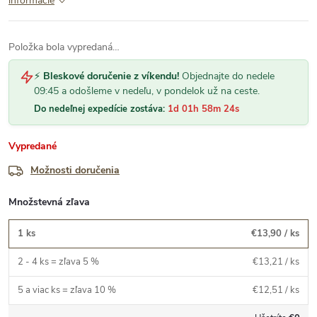
informácie
Položka bola vypredaná…
⚡
Bleskové doručenie z víkendu!
Objednajte do nedele
09:45 a odošleme v nedeľu, v pondelok už na ceste.
Do nedeľnej expedície zostáva:
1d 01h 58m 23s
Vypredané
Možnosti doručenia
Množstevná zľava
1 ks
€13,90
/ ks
2 - 4 ks = zľava 5 %
€13,21
/ ks
5 a viac ks = zľava 10 %
€12,51
/ ks