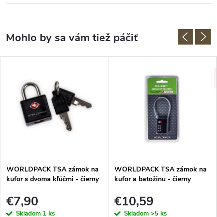
WORLDPACK TSA zámok na
WORLDPACK TSA zámok na
kufor s dvoma kľúčmi - čierny
kufor a batožinu - čierny
€7,90
€10,59
Skladom
1 ks
Skladom
>5 ks