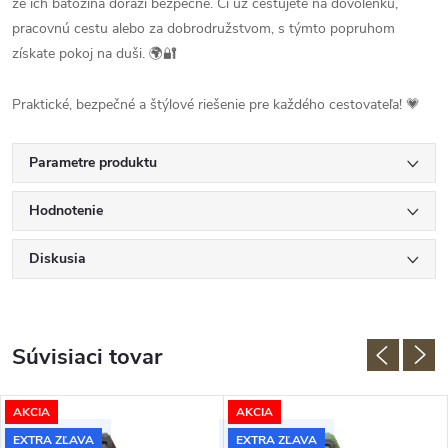
že ich batožina dorazí bezpečne. Či už cestujete na dovolenku,
pracovnú cestu alebo za dobrodružstvom, s týmto popruhom
získate pokoj na duši. 🌍🔐
Praktické, bezpečné a štýlové riešenie pre každého cestovateľa! 💗
Parametre produktu
Hodnotenie
Diskusia
Súvisiaci tovar
AKCIA
AKCIA
EXTRA ZĽAVA
EXTRA ZĽAVA