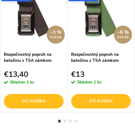
–3 %
–6 %
€13,90
€13,90
Bezpečnostný popruh na
Bezpečnostný popruh na
batožinu s TSA zámkom
batožinu s TSA zámkom
Worldpack - tmavosivá
Worldpack - tmavozelená
€13,40
€13
Skladom
1 ks
Skladom
1 ks
DO KOŠÍKA
DO KOŠÍKA