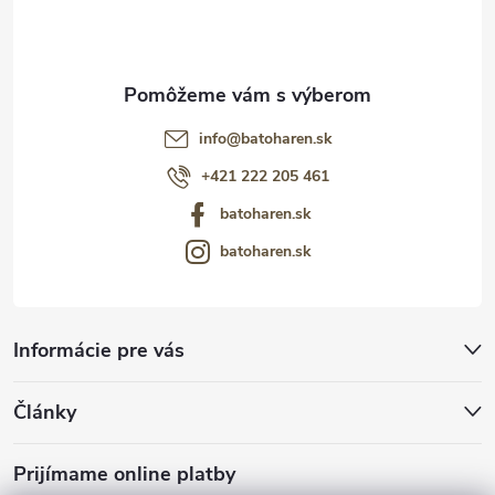
e
info
@
batoharen.sk
+421 222 205 461
batoharen.sk
batoharen.sk
Informácie pre vás
Články
Prijímame online platby