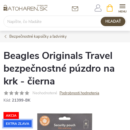
Prejsť
NÁKUPN
KOŠÍK
na
obsah
HĽADAŤ
Bezpečnostné kapsičky a ľadvinky
Beagles Originals Travel
bezpečnostné púzdro na
krk - čierna
Neohodnotené
Podrobnosti hodnotenia
Kód:
21399-BK
AKCIA
EXTRA ZĽAVA