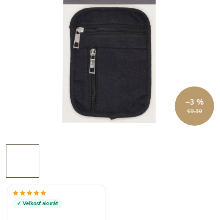
–3 %
€9,30
✓ Veľkosť akurát