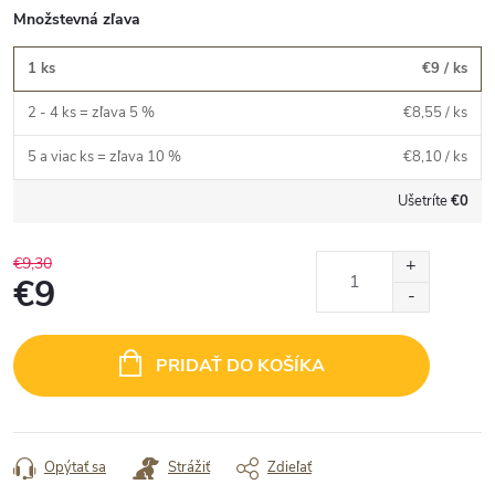
Množstevná zľava
1 ks
€9
/ ks
2 - 4 ks = zľava 5 %
€8,55
/ ks
5 a viac ks = zľava 10 %
€8,10
/ ks
Ušetríte
€0
€9,30
€9
Jednotková
cena:
PRIDAŤ DO KOŠÍKA
Opýtať sa
Strážiť
Zdieľať