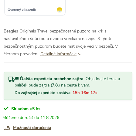
Overený zákazník
Beagles Originals Travel bezpečnostné puzdro na krk s
nastaviteľnou šnúrkou a dvoma vreckami na zips. S týmto
bezpečnostným puzdrom budete mať svoje veci v bezpečí. V
čiernom prevedení.
Detailné informácie
🚚
Ďalšia expedícia prebehne zajtra.
Objednajte teraz a
balíček bude zajtra (
7.8.
) na ceste k vám.
Do zajtrajšej expedície zostáva:
15h 16m 17s
Skladom
>5 ks
11.8.2026
Možnosti doručenia