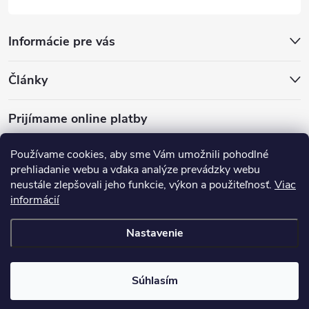
Informácie pre vás
Články
Prijímame online platby
Používame cookies, aby sme Vám umožnili pohodlné
prehliadanie webu a vďaka analýze prevádzky webu
neustále zlepšovali jeho funkcie, výkon a použiteľnosť.
Viac
mariveo.cz
abundo.cz
informácií
Nastavenie
Copyright 2016 - 2026
Batoháreň.sk
. Všetky práva vyhradené.
Upraviť
nastavenie cookies
Súhlasím
Vytvoril Shoptet