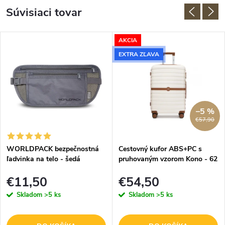
Súvisiaci tovar
AKCIA
EXTRA ZĽAVA
–5 %
€57,90
WORLDPACK bezpečnostná
Cestovný kufor ABS+PC s
ľadvinka na telo - šedá
pruhovaným vzorom Kono - 62
L - béžovo-hnedý
€11,50
€54,50
Skladom
>5 ks
Skladom
>5 ks