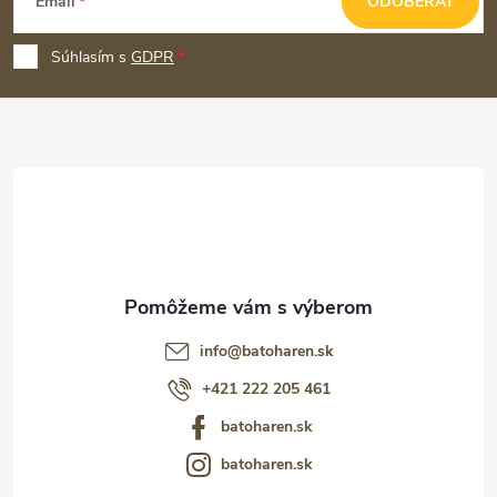
Email
ODOBERAŤ
á
p
Súhlasím s
GDPR
ä
t
i
e
info
@
batoharen.sk
+421 222 205 461
batoharen.sk
batoharen.sk