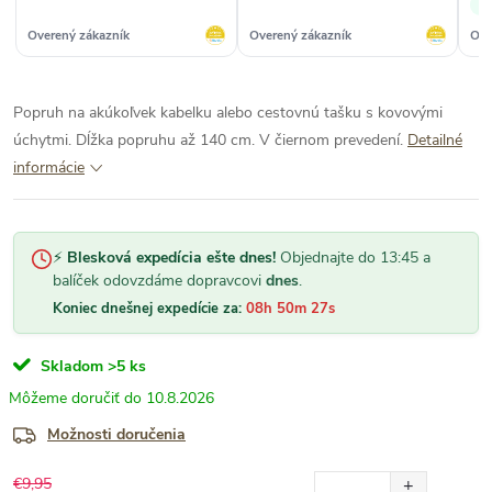
✓
pop
sku
Overený zákazník
Overený zákazník
Ove
prí
Popruh na akúkoľvek kabelku alebo cestovnú tašku s kovovými
úchytmi. Dĺžka popruhu až 140 cm. V čiernom prevedení.
Detailné
informácie
⚡
Blesková expedícia ešte dnes!
Objednajte do 13:45 a
balíček odovzdáme dopravcovi
dnes
.
Koniec dnešnej expedície za:
08h 50m 26s
Skladom
>5 ks
10.8.2026
Možnosti doručenia
€9,95