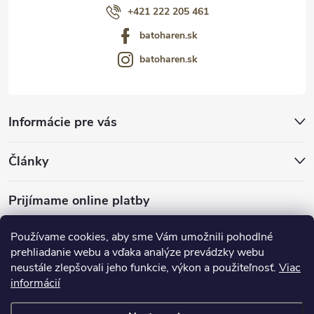
+421 222 205 461
batoharen.sk
batoharen.sk
Informácie pre vás
Články
Prijímame online platby
Používame cookies, aby sme Vám umožnili pohodlné
prehliadanie webu a vďaka analýze prevádzky webu
neustále zlepšovali jeho funkcie, výkon a použiteľnosť.
Viac
mariveo.cz
abundo.cz
informácií