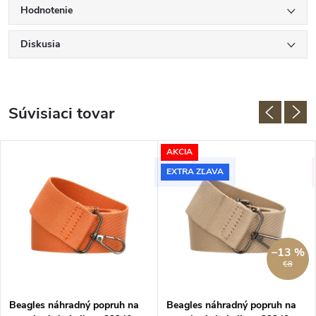
Hodnotenie
Diskusia
Súvisiaci tovar
AKCIA
EXTRA ZĽAVA
–13 %
€8
Beagles náhradný popruh na
Beagles náhradný popruh na