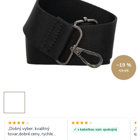
–19 %
€9,95
„Dobrý vyber, kvalitný
„S
✓ s kabelkou som spokojná
tovar,dobré ceny, rychle
spo
dodanie“
si 