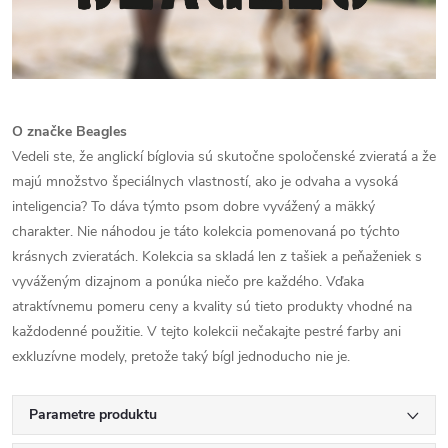
O značke Beagles
Vedeli ste, že anglickí bíglovia sú skutočne spoločenské zvieratá a že
majú množstvo špeciálnych vlastností, ako je odvaha a vysoká
inteligencia? To dáva týmto psom dobre vyvážený a mäkký
charakter. Nie náhodou je táto kolekcia pomenovaná po týchto
krásnych zvieratách. Kolekcia sa skladá len z tašiek a peňaženiek s
vyváženým dizajnom a ponúka niečo pre každého. Vďaka
atraktívnemu pomeru ceny a kvality sú tieto produkty vhodné na
každodenné použitie. V tejto kolekcii nečakajte pestré farby ani
exkluzívne modely, pretože taký bígl jednoducho nie je.
Parametre produktu