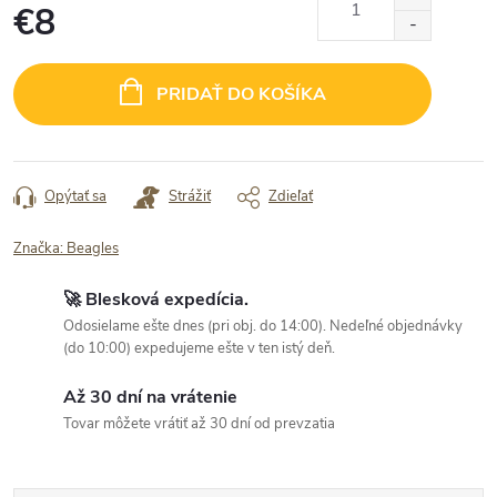
€8
Jednotková
cena:
PRIDAŤ DO KOŠÍKA
Opýtať sa
Strážiť
Zdieľať
Značka:
Beagles
🚀 Blesková expedícia.
Odosielame ešte dnes (pri obj. do 14:00). Nedeľné objednávky
(do 10:00) expedujeme ešte v ten istý deň.
Až 30 dní na vrátenie
Tovar môžete vrátiť až 30 dní od prevzatia