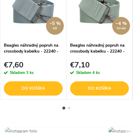
–5 %
–4 %
€8
€7,40
Beagles náhradný popruh na
Beagles náhradný popruh na
crossbody kabelku - 22240 -
crossbody kabelku - 22240 -
džínsová modrá
mint
€7,60
€7,10
Skladom
3 ks
Skladom
4 ks
DO KOŠÍKA
DO KOŠÍKA