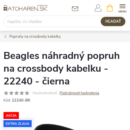
Prejsť
NÁKUPN
KOŠÍK
na
obsah
HĽADAŤ
Popruhy na crossbody kabelky
Beagles náhradný popruh
na crossbody kabelku -
22240 - čierna
Neohodnotené
Podrobnosti hodnotenia
Kód:
22240-BK
AKCIA
EXTRA ZĽAVA