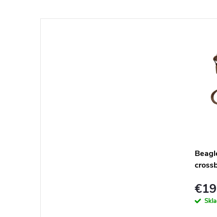
Beagl
crossb
modr
€19
Skl