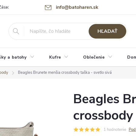
info@batoharen.sk
Zásady spracovania osobných údajov (GDPR)
Podmienky použitia webu
HĽADAŤ
šky a batohy
Kufre
Oblečenie
Dom
sbody
Beagles Brunete menšia crossbody taška - svetlo sivá
Beagles B
crossbody 
1 hodnotenie
Pod