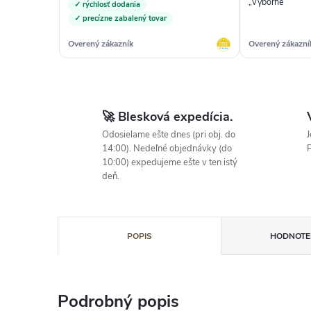
„Vyborne“
✓ rýchlosť dodania
✓ precízne zabalený tovar
Overený zákazník
Overený zákazní
🚀 Blesková expedícia.
Odosielame ešte dnes (pri obj. do
J
14:00). Nedeľné objednávky (do
P
10:00) expedujeme ešte v ten istý
deň.
POPIS
HODNOTEN
Podrobný popis