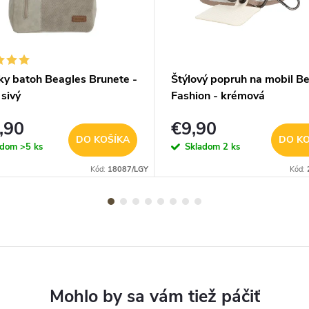
y batoh Beagles Brunete -
Štýlový popruh na mobil B
 sivý
Fashion - krémová
,90
€9,90
DO KOŠÍKA
DO KO
adom
>5 ks
Skladom
2 ks
Kód:
18087/LGY
Kód: