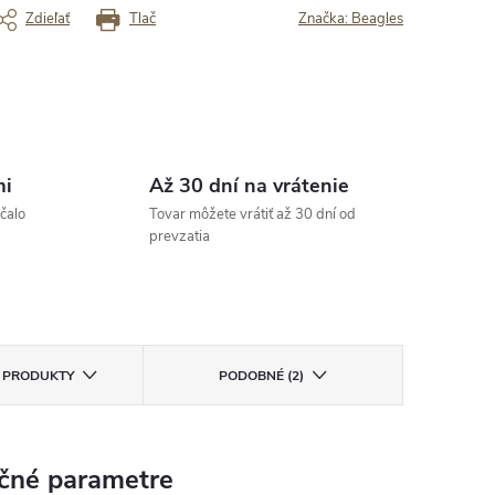
porúčam. Všetko prišlo včas a
„Veľmi spokojný“
Zdieľať
Tlač
Značka:
Beagles
poškodené.“
rený zákazník
Overený zákazník
mi
Až 30 dní na vrátenie
čalo
Tovar môžete vrátiť až 30 dní od
prevzatia
E PRODUKTY
PODOBNÉ (2)
čné parametre