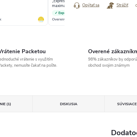
„Expresné dodanie. Určite odporúčam,
„Od
Opýtať sa
Strážiť
maximálna spokojnosť :-)“
ne
✓ Expresné dodanie
k
Overený zákazník
Ove
Vrátenie Packetou
Overené zákazník
ednoduché vrátenie s využitím
98% zákazníkov by odporú
ackety, nemusíte čakať na pošte.
obchod svojim známym
IE (1)
DISKUSIA
SÚVISIAC
Dodato