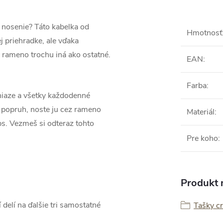
 nosenie? Táto kabelka od
Hmotnosť
j priehradke, ale vďaka
 rameno trochu iná ako ostatné.
EAN
:
Farba
:
eniaze a všetky každodenné
 popruh, noste ju cez rameno
Materiál
:
ps. Vezmeš si odteraz tohto
Pre koho
:
Produkt n
 delí na ďalšie tri samostatné
Tašky c