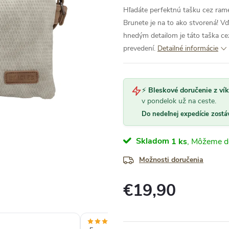
Hľadáte perfektnú tašku cez ram
Brunete je na to ako stvorená! Vď
hnedým detailom je táto taška ce
prevedení.
Detailné informácie
⚡
Bleskové doručenie z ví
v pondelok už na ceste.
Do nedeľnej expedície zostá
Skladom
1 ks
Možnosti doručenia
€19,90
Jednotková
cena: