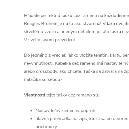
Hľadáte perfektnú tašku cez rameno na každodenné
Beagles Brunete je na to ako stvorená! Vďaka dvojite
skvelému vzoru a hnedým detailom je táto taška cez
V svetlo sivom prevedení.
Do jedného z vreciek ľahko vložíte telefón, karty, p
nevyhnutnosti. Kabelka cez rameno má nastaviteľný
alebo crossbody, ako chcete. Taška sa zatvára na zi
miláčika so sebou?
Vlastnosti
tejto tašky cez rameno sú:
Nastaviteľný ramenný popruh
hlavná priehradka na zips, ktorá sa po otvorení
priehradky