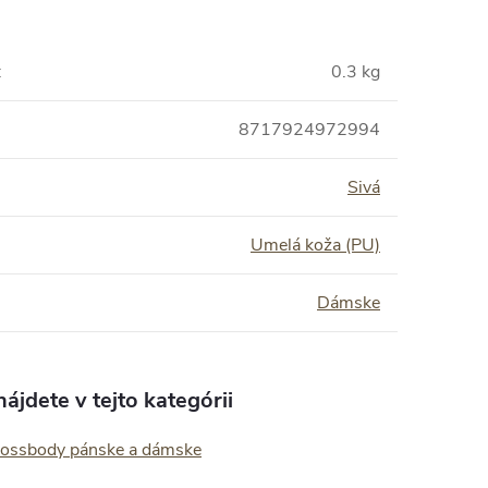
:
0.3 kg
8717924972994
Sivá
Umelá koža (PU)
Dámske
ájdete v tejto kategórii
rossbody pánske a dámske