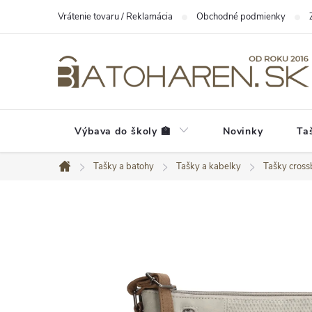
Prejsť
Vrátenie tovaru / Reklamácia
Obchodné podmienky
na
obsah
Výbava do školy 🏫
Novinky
Ta
Tašky a batohy
Tašky a kabelky
Tašky cros
Domov