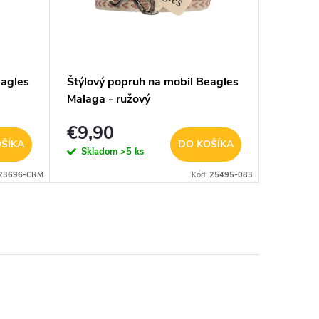
eagles
Štýlový popruh na mobil Beagles
Pánsky z
Malaga - ružový
€9,90
€6,9
ŠÍKA
DO KOŠÍKA
Skladom
>5 ks
Sklad
23696-CRM
Kód:
25495-083