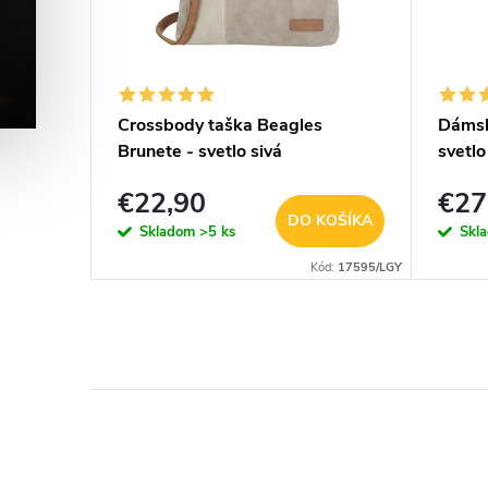
-
Crossbody taška Beagles
Dámsk
Brunete - svetlo sivá
svetlo
odná
€22,90
€27
KOŠÍKA
DO KOŠÍKA
Skladom
>5 ks
Skl
OSIKOVAC-01
Kód:
17595/LGY