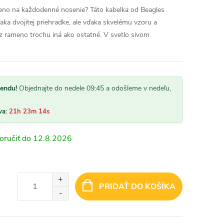
eno na každodenné nosenie? Táto kabelka od Beagles
aka dvojitej priehradke, ale vďaka skvelému vzoru a
z rameno trochu iná ako ostatné. V svetlo sivom
kendu!
Objednajte do nedele 09:45 a odošleme v nedeľu,
va:
21h 23m 13s
12.8.2026
PRIDAŤ DO KOŠÍKA