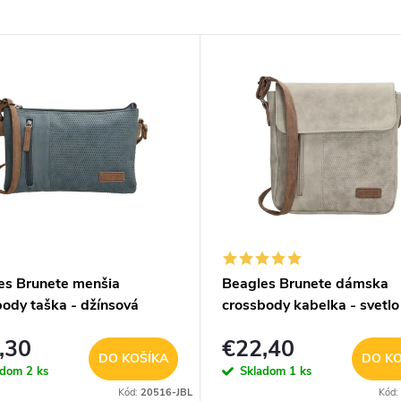
es Brunete menšia
Beagles Brunete dámska
ody taška - džínsová
crossbody kabelka - svetlo
á
,30
€22,40
DO KOŠÍKA
DO KO
adom
2 ks
Skladom
1 ks
Kód:
20516-JBL
Kód: