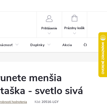
Pravidlá akcie 2+1 zdarma
Kontakty
Mapa serveru
Hodn
NÁKUPNÝ
KOŠÍK
Prázdny košík
Prihlásenie
ácnosť
Doplnky
Akcia
Články
runete menšia
taška - svetlo sivá
robnosti hodnotenia
Kód:
20516-LGY