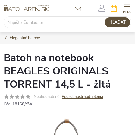
Prejsť
NÁKUPN
KOŠÍK
na
obsah
HĽADAŤ
Elegantné batohy
Batoh na notebook
BEAGLES ORIGINALS
TORRENT 14,5 L - žltá
Neohodnotené
Podrobnosti hodnotenia
Kód:
18168/YW