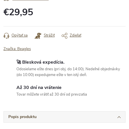
€29,95
Jednotková
cena:
Opýtať sa
Strážiť
Zdieľať
Značka:
Beagles
🚀 Blesková expedícia.
Odosielame ešte dnes (pri obj. do 14:00). Nedeľné objednávky
(do 10:00) expedujeme ešte v ten istý deň.
Až 30 dní na vrátenie
Tovar môžete vrátiť až 30 dní od prevzatia
Popis produktu