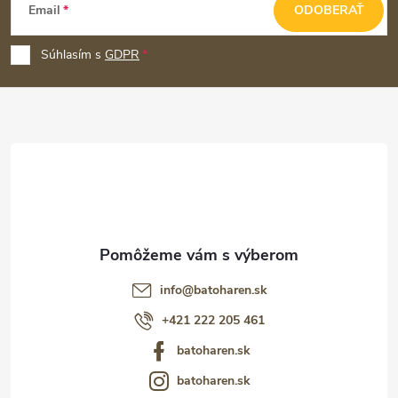
Email
ODOBERAŤ
á
p
Súhlasím s
GDPR
ä
t
i
e
info
@
batoharen.sk
+421 222 205 461
batoharen.sk
batoharen.sk