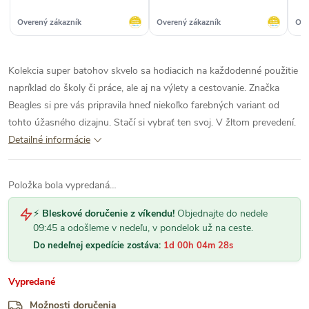
Overený zákazník
Overený zákazník
Ove
Kolekcia super batohov skvelo sa hodiacich na každodenné použitie
napríklad do školy či práce, ale aj na výlety a cestovanie. Značka
Beagles si pre vás pripravila hneď niekoľko farebných variant od
tohto úžasného dizajnu. Stačí si vybrať ten svoj. V žltom prevedení.
Detailné informácie
Položka bola vypredaná…
⚡
Bleskové doručenie z víkendu!
Objednajte do nedele
09:45 a odošleme v nedeľu, v pondelok už na ceste.
Do nedeľnej expedície zostáva:
1d 00h 04m 28s
Vypredané
Možnosti doručenia