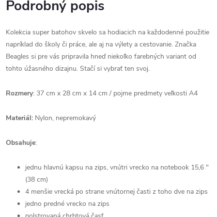
Podrobný popis
Kolekcia super batohov skvelo sa hodiacich na každodenné použitie
napríklad do školy či práce, ale aj na výlety a cestovanie. Značka
Beagles si pre vás pripravila hneď niekoľko farebných variant od
tohto úžasného dizajnu. Stačí si vybrať ten svoj.
Rozmery
: 37 cm x 28 cm x 14 cm / pojme predmety veľkosti A4
Materiál:
Nylon, nepremokavý
Obsahuje
:
jednu hlavnú kapsu na zips, vnútri vrecko na notebook 15,6 "
(38 cm)
4 menšie vrecká po strane vnútornej časti z toho dve na zips
jedno predné vrecko na zips
polstrovaná chrbtová časť