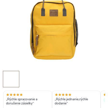
„Rýchle spracovanie a
„Rýchle jednanie,rýchle
✓ 
doručenie zásielky“
dodanie“