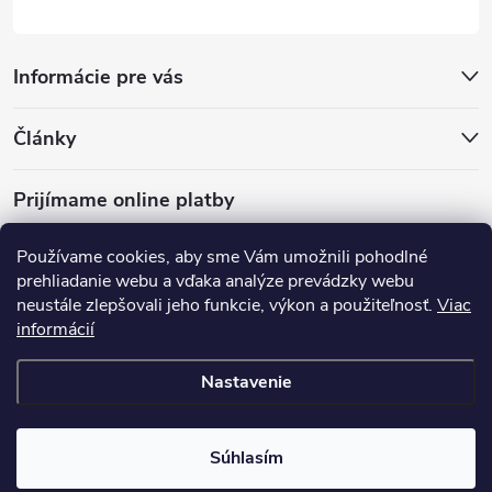
Informácie pre vás
Články
Prijímame online platby
Používame cookies, aby sme Vám umožnili pohodlné
prehliadanie webu a vďaka analýze prevádzky webu
neustále zlepšovali jeho funkcie, výkon a použiteľnosť.
Viac
mariveo.cz
abundo.cz
informácií
Nastavenie
Copyright 2016 - 2026
Batoháreň.sk
. Všetky práva vyhradené.
Upraviť
nastavenie cookies
Súhlasím
Vytvoril Shoptet