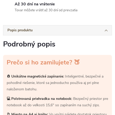
Až 30 dní na vrátenie
Tovar môžete vrátiť až 30 dní od prevzatia
Popis produktu
Podrobný popis
Prečo si ho zamilujete? 🍑
🧲 Unikátne magnetické zapínanie:
Inteligentné, bezpečné a
pohodlné riešenie, ktoré sa jednoducho používa aj pri plne
naloženom batohu.
💻 Polstrovaná priehradka na notebook:
Bezpečný priestor pre
notebook až do veľkosti 15,6" so zapínaním na suchý zips.
📁 Miesto na A4 aj knihy:
Vo vnútri nájdete dostatok priestoru