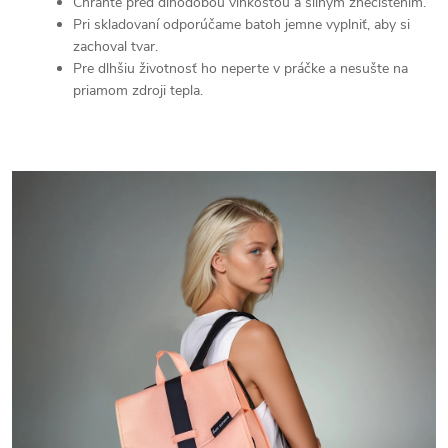
Chráňte pred dlhodobou vlhkosťou a silným znečistením.
Pri skladovaní odporúčame batoh jemne vyplniť, aby si
zachoval tvar.
Pre dlhšiu životnosť ho neperte v práčke a nesušte na
priamom zdroji tepla.