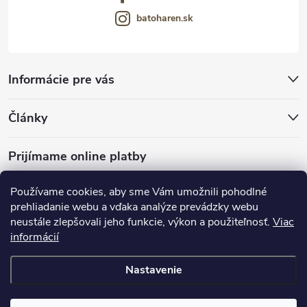
batoharen.sk
Informácie pre vás
Články
Prijímame online platby
Používame cookies, aby sme Vám umožnili pohodlné
prehliadanie webu a vďaka analýze prevádzky webu
neustále zlepšovali jeho funkcie, výkon a použiteľnosť.
Viac
mariveo.cz
abundo.cz
informácií
Nastavenie
Copyright 2016 - 2026
Batoháreň.sk
. Všetky práva vyhradené.
Upraviť
nastavenie cookies