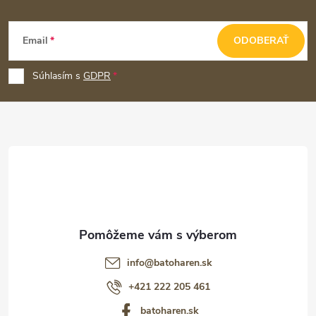
Z
Email
ODOBERAŤ
á
p
Súhlasím s
GDPR
ä
t
i
e
info
@
batoharen.sk
+421 222 205 461
batoharen.sk