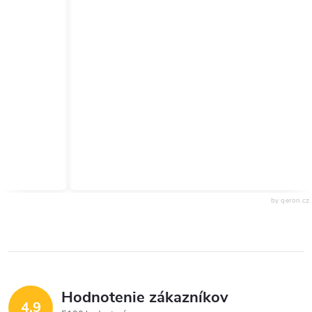
by qeron.cz
Hodnotenie zákazníkov
4,9