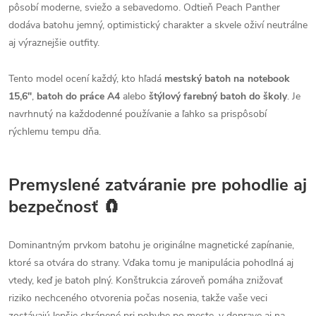
pôsobí moderne, sviežo a sebavedomo. Odtieň Peach Panther
dodáva batohu jemný, optimistický charakter a skvele oživí neutrálne
aj výraznejšie outfity.
Tento model ocení každý, kto hľadá
mestský batoh na notebook
15,6"
,
batoh do práce A4
alebo
štýlový farebný batoh do školy
. Je
navrhnutý na každodenné používanie a ľahko sa prispôsobí
rýchlemu tempu dňa.
Premyslené zatváranie pre pohodlie aj
bezpečnosť 🧲
Dominantným prvkom batohu je originálne magnetické zapínanie,
ktoré sa otvára do strany. Vďaka tomu je manipulácia pohodlná aj
vtedy, keď je batoh plný. Konštrukcia zároveň pomáha znižovať
riziko nechceného otvorenia počas nosenia, takže vaše veci
zostávajú lepšie chránené pri pohybe po meste, v doprave aj na