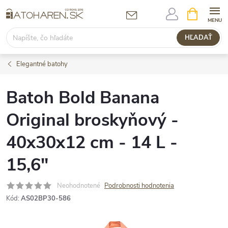
Prejsť
NÁKUPN
KOŠÍK
na
obsah
HĽADAŤ
Elegantné batohy
Batoh Bold Banana
Original broskyňový -
40x30x12 cm - 14 L -
15,6"
Neohodnotené
Podrobnosti hodnotenia
Kód:
AS02BP30-586