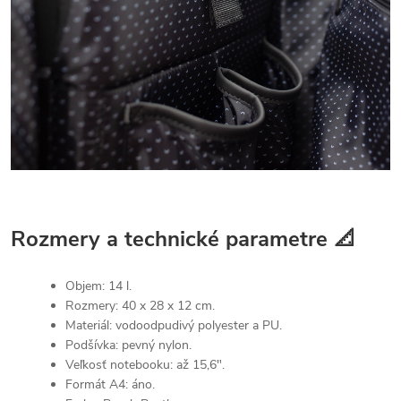
Rozmery a technické parametre 📐
Objem: 14 l.
Rozmery: 40 x 28 x 12 cm.
Materiál: vodoodpudivý polyester a PU.
Podšívka: pevný nylon.
Veľkosť notebooku: až 15,6".
Formát A4: áno.