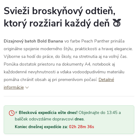
Svieži broskyňový odtieň,
ktorý rozžiari každý deň 🍑
Dizajnový batoh Bold Banana
vo farbe Peach Panther prináša
originálne spojenie moderného štýlu, praktickosti a hravej elegancie.
Výborne sa hodí do práce, do školy, na stretnutia aj na voľný čas.
Ponúka dostatok priestoru na dokumenty A4, notebook aj
každodenné nevyhnutnosti a vďaka vodoodpudivému materiálu
pomáha chrániť obsah aj pri premenlivom počasí.
Detailné
informácie
⚡
Blesková expedícia ešte dnes!
Objednajte do 13:45 a
balíček odovzdáme dopravcovi
dnes
.
Koniec dnešnej expedície za:
02h 28m 35s