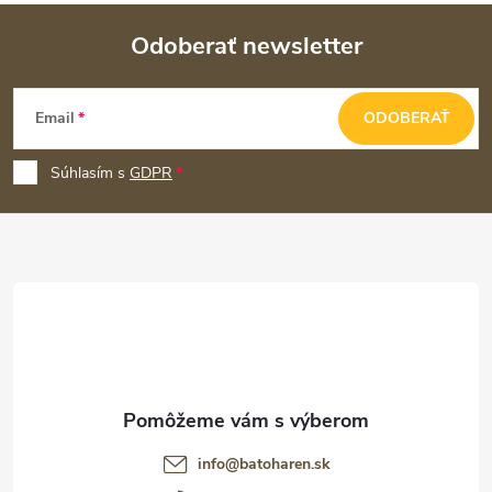
Odoberať newsletter
Z
Email
ODOBERAŤ
á
p
Súhlasím s
GDPR
ä
t
i
e
info
@
batoharen.sk