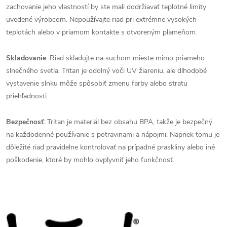
zachovanie jeho vlastností by ste mali dodržiavať teplotné limity
uvedené výrobcom. Nepoužívajte riad pri extrémne vysokých
teplotách alebo v priamom kontakte s otvoreným plameňom.
Skladovanie
: Riad skladujte na suchom mieste mimo priameho
slnečného svetla. Tritan je odolný voči UV žiareniu, ale dlhodobé
vystavenie slnku môže spôsobiť zmenu farby alebo stratu
priehľadnosti.
Bezpečnosť
: Tritan je materiál bez obsahu BPA, takže je bezpečný
na každodenné používanie s potravinami a nápojmi. Napriek tomu je
dôležité riad pravidelne kontrolovať na prípadné praskliny alebo iné
poškodenie, ktoré by mohlo ovplyvniť jeho funkčnosť.