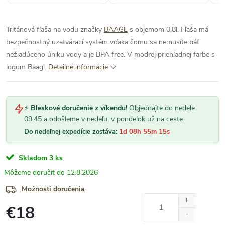
Tritánová fľaša na vodu značky
BAAGL
s objemom 0,8l. Fľaša má
bezpečnostný uzatvárací systém vďaka čomu sa nemusíte báť
nežiadúceho úniku vody a je BPA free. V modrej priehľadnej farbe s
logom Baagl.
Detailné informácie
⚡
Bleskové doručenie z víkendu!
Objednajte do nedele
09:45 a odošleme v nedeľu, v pondelok už na ceste.
Do nedeľnej expedície zostáva:
1d 08h 55m 15s
Skladom
3 ks
12.8.2026
Možnosti doručenia
€18