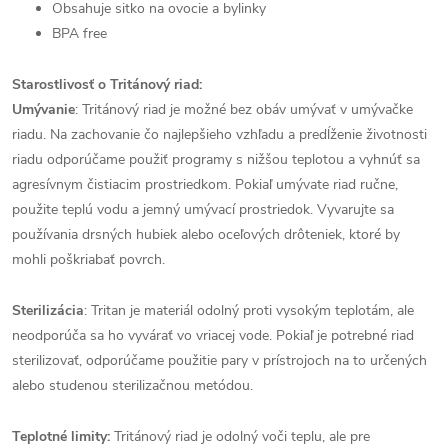
Obsahuje sitko na ovocie a bylinky
BPA free
Starostlivosť o Tritánový riad:
Umývanie
: Tritánový riad je možné bez obáv umývať v umývačke
riadu. Na zachovanie čo najlepšieho vzhľadu a predĺženie životnosti
riadu odporúčame použiť programy s nižšou teplotou a vyhnúť sa
agresívnym čistiacim prostriedkom. Pokiaľ umývate riad ručne,
použite teplú vodu a jemný umývací prostriedok. Vyvarujte sa
používania drsných hubiek alebo oceľových drôteniek, ktoré by
mohli poškriabať povrch.
Sterilizácia
: Tritan je materiál odolný proti vysokým teplotám, ale
neodporúča sa ho vyvárať vo vriacej vode. Pokiaľ je potrebné riad
sterilizovať, odporúčame použitie pary v prístrojoch na to určených
alebo studenou sterilizačnou metódou.
Teplotné limity:
Tritánový riad je odolný voči teplu, ale pre