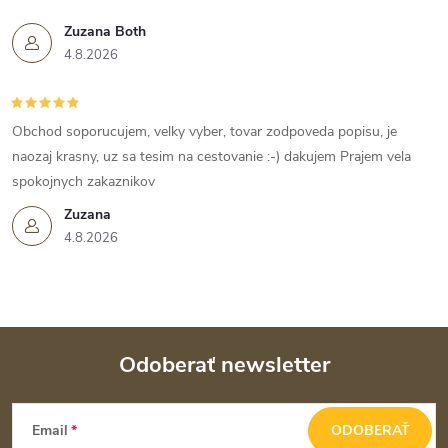
Zuzana Both
4.8.2026
Obchod soporucujem, velky vyber, tovar zodpoveda popisu, je
naozaj krasny, uz sa tesim na cestovanie :-) dakujem Prajem vela
spokojnych zakaznikov
Zuzana
4.8.2026
Odoberať newsletter
Z
Email
ODOBERAŤ
á