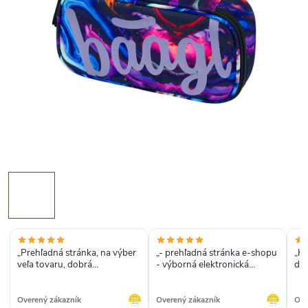
„Prehľadná stránka, na výber
„- prehľadná stránka e-shopu
„Kv
veľa tovaru, dobrá
- výborná elektronická
dod
komunikácia.“
komunikácia - rýchle dodanie
veľ
- kvalitný batoh“
Overený zákazník
Overený zákazník
Ove