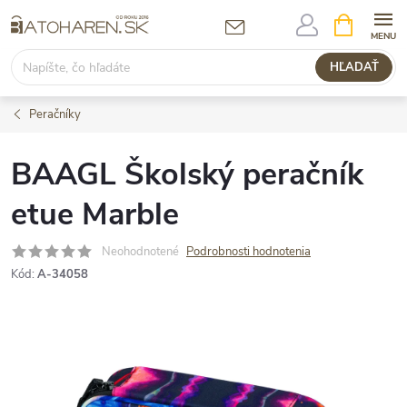
Prejsť
NÁKUPN
KOŠÍK
na
obsah
HĽADAŤ
Peračníky
BAAGL Školský peračník
etue Marble
Neohodnotené
Podrobnosti hodnotenia
Kód:
A-34058