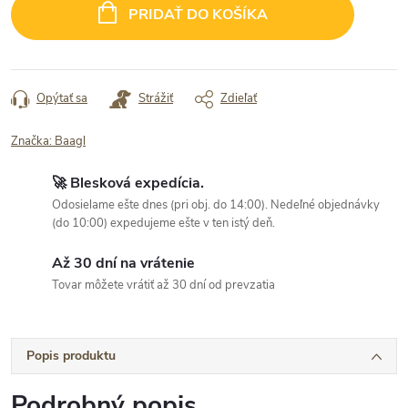
cena:
PRIDAŤ DO KOŠÍKA
Opýtať sa
Strážiť
Zdieľať
Značka:
Baagl
🚀 Blesková expedícia.
Odosielame ešte dnes (pri obj. do 14:00). Nedeľné objednávky
(do 10:00) expedujeme ešte v ten istý deň.
Až 30 dní na vrátenie
Tovar môžete vrátiť až 30 dní od prevzatia
Popis produktu
Podrobný popis