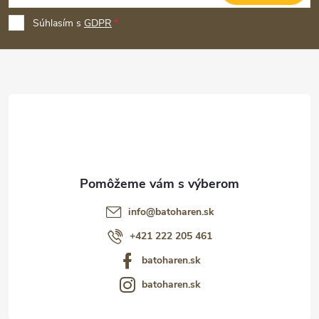
p
Súhlasím s
GDPR
ä
t
i
e
info
@
batoharen.sk
+421 222 205 461
batoharen.sk
batoharen.sk