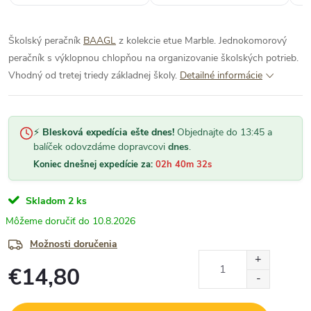
Školský peračník
BAAGL
z kolekcie etue Marble. Jednokomorový
peračník s výklopnou chlopňou na organizovanie školských potrieb.
Vhodný od tretej triedy základnej školy.
Detailné informácie
⚡
Blesková expedícia ešte dnes!
Objednajte do 13:45 a
balíček odovzdáme dopravcovi
dnes
.
Koniec dnešnej expedície za:
02h 40m 31s
Skladom
2 ks
10.8.2026
Možnosti doručenia
€14,80
Jednotková