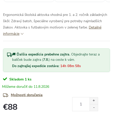
LAMBA , BA -Dúbravka.“
Ergonomická školská aktovka vhodná pre 1. a 2. ročník základných
škôl. Zdravý batoh, špeciálne vyrobený pre potreby najmladších
žiakov. Aktovka s futbalovým motívom v zelenej farbe.
Detailné
informácie
🚚
Ďalšia expedícia prebehne zajtra.
Objednajte teraz a
balíček bude zajtra (
7.8.
) na ceste k vám.
Do zajtrajšej expedície zostáva:
14h 08m 58s
Skladom
1 ks
11.8.2026
Možnosti doručenia
€88