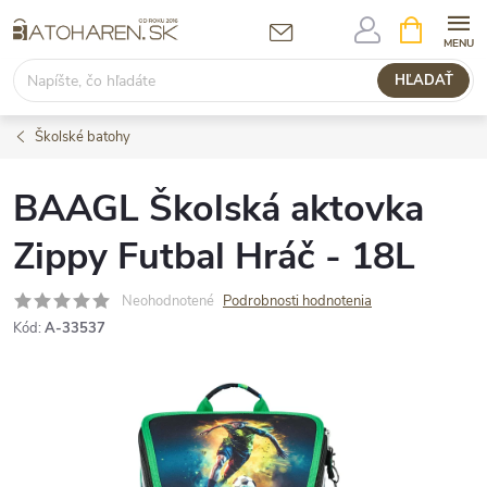
Prejsť
NÁKUPN
KOŠÍK
na
obsah
HĽADAŤ
Školské batohy
BAAGL Školská aktovka
Zippy Futbal Hráč - 18L
Neohodnotené
Podrobnosti hodnotenia
Kód:
A-33537