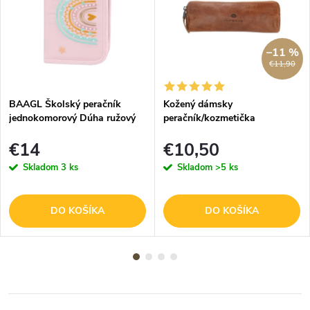
–11 %
€11,90
BAAGL Školský peračník
Kožený dámsky
jednokomorový Dúha ružový
peračník/kozmetička
Micmacbags - hnedý
€14
€10,50
Skladom
3 ks
Skladom
>5 ks
DO KOŠÍKA
DO KOŠÍKA