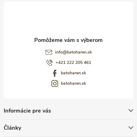
i
e
info
@
batoharen.sk
+421 222 205 461
batoharen.sk
batoharen.sk
Informácie pre vás
Články