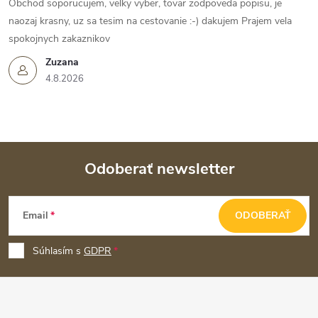
Obchod soporucujem, velky vyber, tovar zodpoveda popisu, je
naozaj krasny, uz sa tesim na cestovanie :-) dakujem Prajem vela
spokojnych zakaznikov
Zuzana
4.8.2026
Odoberať newsletter
Z
Email
ODOBERAŤ
á
p
Súhlasím s
GDPR
ä
t