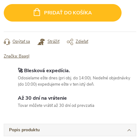
Jednotková
cena:
PRIDAŤ DO KOŠÍKA
Opýtať sa
Strážiť
Zdieľať
Značka:
Baagl
🚀 Blesková expedícia.
Odosielame ešte dnes (pri obj. do 14:00). Nedeľné objednávky
(do 10:00) expedujeme ešte v ten istý deň.
Až 30 dní na vrátenie
Tovar môžete vrátiť až 30 dní od prevzatia
Popis produktu